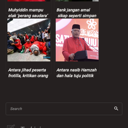
Muhyiddin mampu
Bank jangan amal
elak ‘perang saudara’
sikap seperti simpan
dalam Bersatu
duit bawah bantal
Antara jihad peserta
Antara nasib Hamzah
frotilla, kritikan orang
dan hala tuju politik
gangguan jiwa dan
Bersatu
usaha hentikan
kejahatan Zionis gila
Search