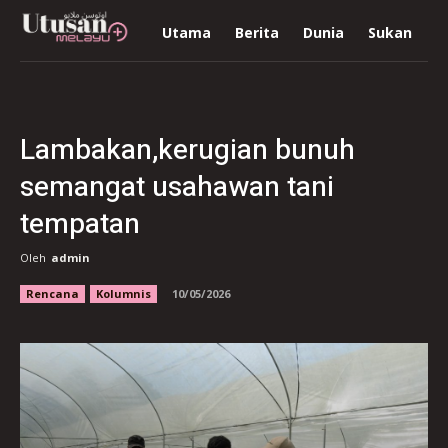
Utama
Berita
Dunia
Sukan
R
Lambakan,kerugian bunuh
semangat usahawan tani
tempatan
Oleh
admin
Rencana
Kolumnis
10/05/2026